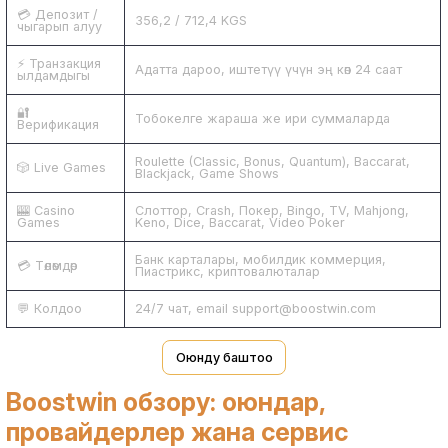
💳 Депозит /
356,2 / 712,4 KGS
чыгарып алуу
⚡ Транзакция
Адатта дароо, иштетүү үчүн эң көп 24 саат
ылдамдыгы
🔐
Тобокелге жараша же ири суммаларда
Верификация
Roulette (Classic, Bonus, Quantum), Baccarat,
🎲 Live Games
Blackjack, Game Shows
🎰 Casino
Слоттор, Crash, Покер, Bingo, TV, Mahjong,
Games
Keno, Dice, Baccarat, Video Poker
Банк карталары, мобилдик коммерция,
💳 Төлөмдөр
Пиастрикс, криптовалюталар
💬 Колдоо
24/7 чат, email
support@boostwin.com
Оюнду баштоо
Boostwin обзору: оюндар,
провайдерлер жана сервис