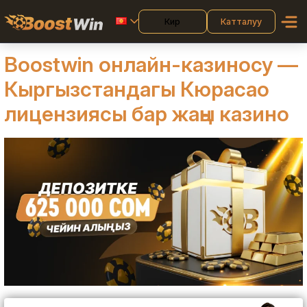
Кирүү
Катталуу
Boostwin онлайн-казиносу —
Кыргызстандагы Кюрасао
лицензиясы бар жаңы казино