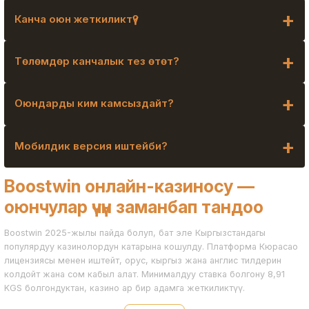
Депозит 356,2 KGSден, чыгарып алуу 712,4 KGSден.
Канча оюн жеткиликтүү?
15 700дөн ашык — слоттор, столдук дисциплиналар, live-казино
Төлөмдөр канчалык тез өтөт?
жана crash-оюндар.
Өтүнмөлөр 24 саатка чейин иштетилет, каражаттын эсепке
Оюндарды ким камсыздайт?
түшүшү 5 иш күнүнө чейин созулушу мүмкүн.
Pragmatic Play, Evolution, Play’n GO, BGaming, Amusnet, Nolimit
Мобилдик версия иштейби?
City, Hacksaw жана башкалар.
Ооба, сайт смартфон жана планшеттер үчүн толук
Boostwin онлайн-казиносу —
ыңгайлаштырылган.
оюнчулар үчүн заманбап тандоо
Boostwin 2025-жылы пайда болуп, бат эле Кыргызстандагы
популярдуу казинолордун катарына кошулду. Платформа Кюрасао
лицензиясы менен иштейт, орус, кыргыз жана англис тилдерин
колдойт жана сом кабыл алат. Минималдуу ставка болгону 8,91
KGS болгондуктан, казино ар бир адамга жеткиликтүү.