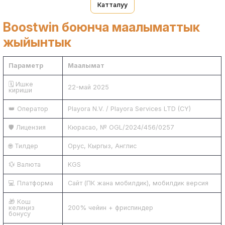
Катталуу
Boostwin боюнча маалыматтык
жыйынтык
Параметр
Маалымат
🗓️ Ишке
22-май 2025
кириши
👑 Оператор
Playora N.V. / Playora Services LTD (CY)
🛡️ Лицензия
Кюрасао, № OGL/2024/456/0257
🌐 Тилдер
Орус, Кыргыз, Англис
💱 Валюта
KGS
💻 Платформа
Сайт (ПК жана мобилдик), мобилдик версия
🎁 Кош
келиңиз
200% чейин + фриспиндер
бонусу