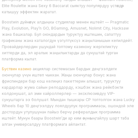
Elite Roulette жана Sexy 6 Baccarat сыяктуу популярдуу үстөлдөр
катышуу эффектин жаратат.
Boostwin дүйнөлүк алдыңкы студиялар менен иштейт — Pragmatic
Play, Evolution, Play’n GO, BGaming, Amusnet, Nolimit City, Hacksaw
жана башкалар. Бул оюндардын туруктуу иштешин, сапаттуу
графиканы жана каталогдун үзгүлтүксүз жаңыланышын кепилдейт.
Провайдерлердин ушундай топтому казинону жергиликтүү
хиттерди да, эл аралык жаңылыктарды да сунуштай турган
платформа кылат.
Буствин казино
акциялар системасын бардык деңгээлдеги
оюнчулар үчүн иштеп чыккан. Жаңы оюнчулар бонус жана
фриспиндери бар кош келиңиз пакеттерин алышат, туруктуу
кардарлар жума сайын релоддорду, кэшбэк жана рейкбэкти
колдонушат, ал эми хайроллерлер — эксклюзивдүү VIP-
сунуштарга ээ болушат. Мындан тышкары CP топтолгон жана Lucky
Wheels бар 10 деңгээлдүү лоялдуулук программасы, ошондой эле
достордун утулушунан пайыз берчү рефералдык программа
иштейт. Мунун баары Boostwin’ди ар ким өзүнө ыңгайлуу шарт таба
алган универсалдуу платформага айлантат.