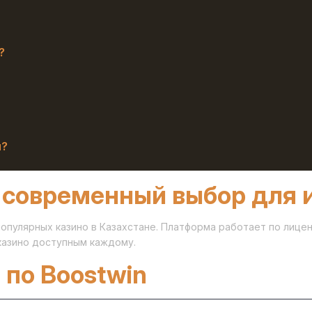
циплины, live-казино и краш-развлечения.
?
сление средств занимает до 5 рабочих дней.
aming, Amusnet, Nolimit City, Hacksaw и другие.
я?
 смартфоны и планшеты.
– современный выбор для 
 популярных казино в Казахстане. Платформа работает по лице
 казино доступным каждому.
по Boostwin