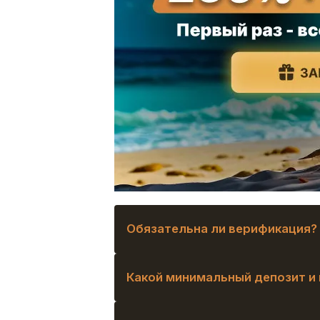
Обязательна ли верификация?
Нет, только при подозрениях на моше
Какой минимальный депозит и
Депозит от 2 000 KZT, вывод от 4 00