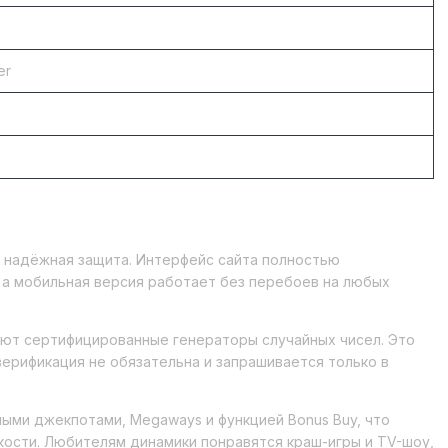
er
и надёжная защита. Интерфейс сайта полностью
 а мобильная версия работает без перебоев на любых
уют сертифицированные генераторы случайных чисел. Это
ерификация не обязательна и запрашивается только в
ными джекпотами, Megaways и функцией Bonus Buy, что
 кости. Любителям динамики понравятся краш-игры и TV-шоу,