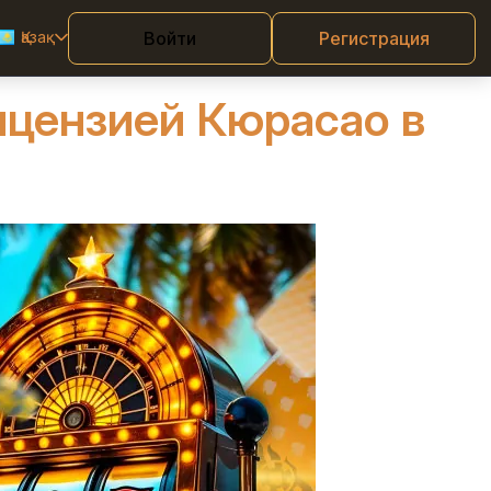
Қазақ
Войти
Регистрация
лицензией Кюрасао в