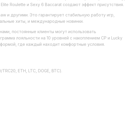
ite Roulette и Sexy 6 Baccarat создают эффект присутствия.
cksaw и другими. Это гарантирует стабильную работу игр,
кальные хиты, и международные новинки.
инами, постоянные клиенты могут использовать
рамма лояльности на 10 уровней с накоплением CP и Lucky
тформой, где каждый находит комфортные условия.
TRC20, ETH, LTC, DOGE, BTC).